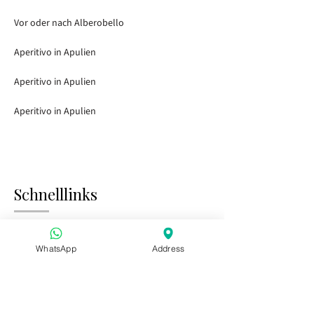
Vor oder nach Alberobello
Aperitivo in Apulien
Aperitivo in Apulien
Aperitivo in Apulien
Schnelllinks
Startseite
Besuch der Gärten
WhatsApp
Address
Tasting Bar
Öffentliche Veranstaltungen
Kinder & Familie
Privatveranstaltungen