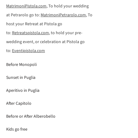
MatrimoniPistola.com
, To hold your wedding
at Petrarolo go to:
MatrimoniPetrarolo.com
, To
host your Retreat at Pistola go
to:
Retreatspistola.com
, to hold your pre-
wedding event, or celebration at Pistola go
to:
Eventipistola.com
Before Monopoli
Sunset in Puglia
Aperitivo in Puglia
After Capitolo
Before or After Alberobello
Kids go free