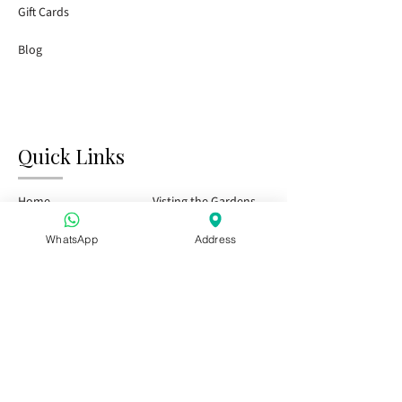
Gift Cards
Blog
Quick Links
Home
Visting the Gardens
Tasting Bar
Public Events
WhatsApp
Address
Kids & Family
Private Events
Season Pass
Visit Us
Special offer for Hen Party Groups