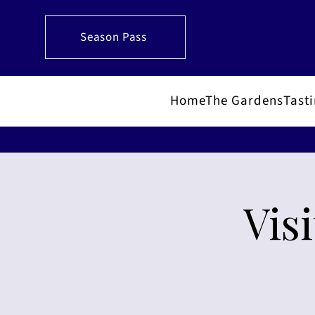
Season Pass
Home
The Gardens
Tast
Vis