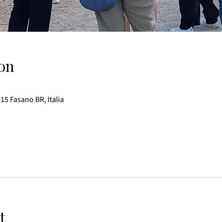
on
015 Fasano BR, Italia
t