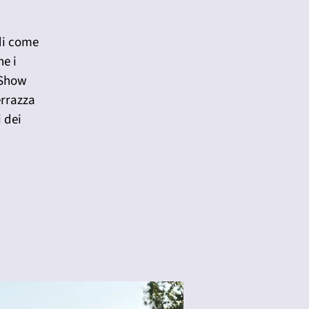
 di come
ne i
 Show
errazza
i dei