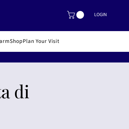
LOGIN
FarmShop
Plan Your Visit
a di