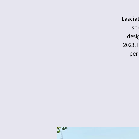
Lasciat
son
desi
2023. 
per 