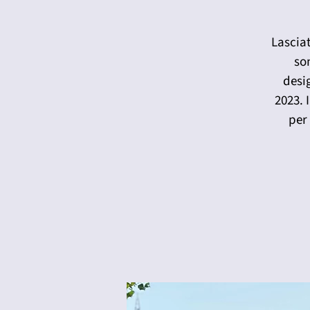
Lasciat
son
desi
2023. 
per 