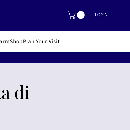
LOGIN
FarmShop
Plan Your Visit
a di