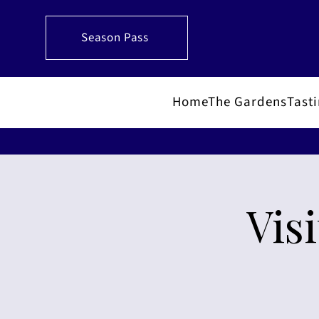
Season Pass
Home
The Gardens
Tast
Vis