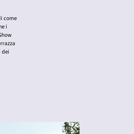
 di come
ne i
 Show
errazza
i dei