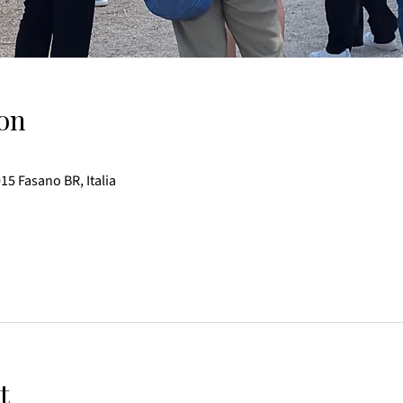
on
015 Fasano BR, Italia
t