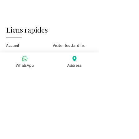
Liens rapides
Accueil
Visiter les Jardins
Tasting Bar
Événements publics
WhatsApp
Address
Enfants et Famille
Événements privés
Pass Saison
Visitez-nous
Apéritivo dans les Pouilles
Apéritivo dans les Pouilles
Apéritivo dans les Pouilles