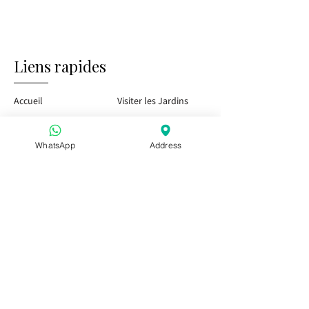
Liens rapides
Accueil
Visiter les Jardins
Tasting Bar
Événements publics
WhatsApp
Address
Enfants et Famille
Événements privés
Pass Saison
Visitez-nous
Apéritivo dans les Pouilles
Apéritivo dans les Pouilles
Apéritivo dans les Pouilles