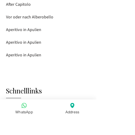
After Capitolo
Vor oder nach Alberobello
Aperitivo in Apulien
Aperitivo in Apulien
Aperitivo in Apulien
Schnelllinks
Startseite
Besuch der Gärten
WhatsApp
Address
Tasting Bar
Öffentliche Veranstaltungen
Kinder & Familie
Privatveranstaltungen