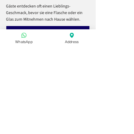
Gäste entdecken oft einen Lieblings-
Geschmack, bevor sie eine Flasche oder ein
Glas zum Mitnehmen nach Hause wählen.
Verkostungen erkunden
WhatsApp
Address
Geschenksets (Ihr €12+
Hebel)
Golden Hour
Geschenkbeutel
Honig- & Tee-Set