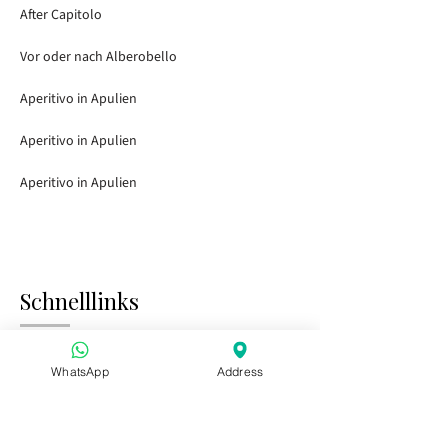
After Capitolo
Vor oder nach Alberobello
Aperitivo in Apulien
Aperitivo in Apulien
Aperitivo in Apulien
Schnelllinks
Startseite
Besuch der Gärten
WhatsApp
Address
Tasting Bar
Öffentliche Veranstaltungen
Kinder & Familie
Privatveranstaltungen