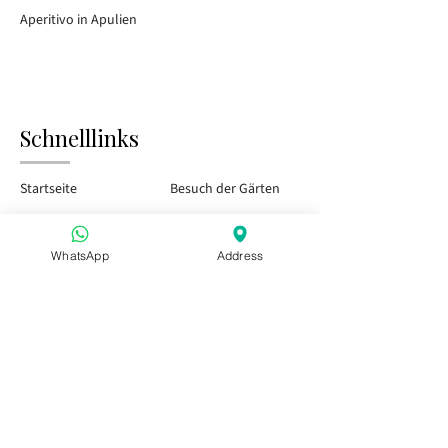
Aperitivo in Apulien
Schnelllinks
Startseite
Besuch der Gärten
Tasting Bar
Öffentliche Veranstaltungen
WhatsApp
Address
Kinder & Familie
Privatveranstaltungen
Saisonkarte
Besuchen Sie uns
Aperitivo in Apulien
Aperitivo in Apulien