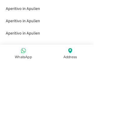
Aperitivo in Apulien
Aperitivo in Apulien
Aperitivo in Apulien
WhatsApp
Address
Schnelllinks
Startseite
Besuch der Gärten
Tasting Bar
Öffentliche Veranstaltungen
Kinder & Familie
Privatveranstaltungen
Saisonkarte