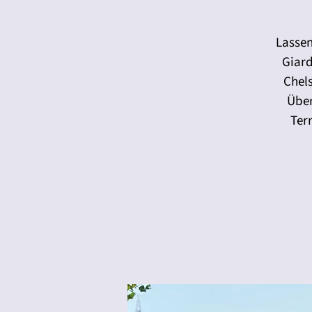
Lassen
Giard
Chel
Über
Ter