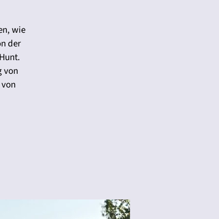
en, wie
on der
Hunt.
g von
 von