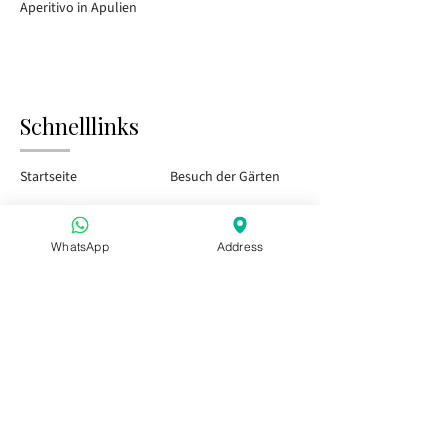
Aperitivo in Apulien
Schnelllinks
Startseite
Besuch der Gärten
Tasting Bar
Öffentliche Veranstaltungen
WhatsApp
Address
Kinder & Familie
Privatveranstaltungen
Saisonkarte
Besuchen Sie uns
Aperitivo in Apulien
Aperitivo in Apulien