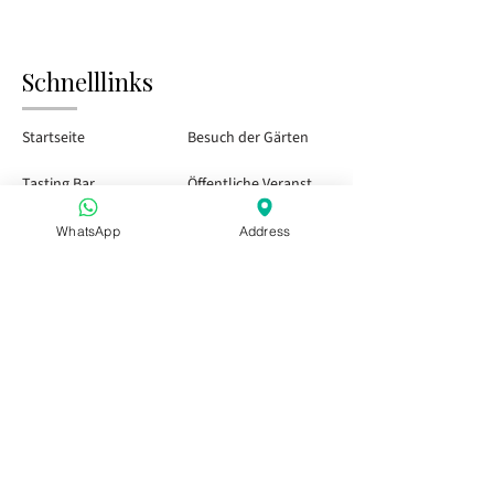
Schnelllinks
Startseite
Besuch der Gärten
Tasting Bar
Öffentliche Veranstaltungen
Kinder & Familie
Privatveranstaltungen
WhatsApp
Address
Saisonkarte
Besuchen Sie uns
Aperitivo in Apulien
Aperitivo in Apulien
Aperitivo in Apulien