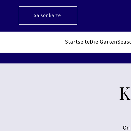
Saisonkarte
Startseite
Die Gärten
Seas
K
On 