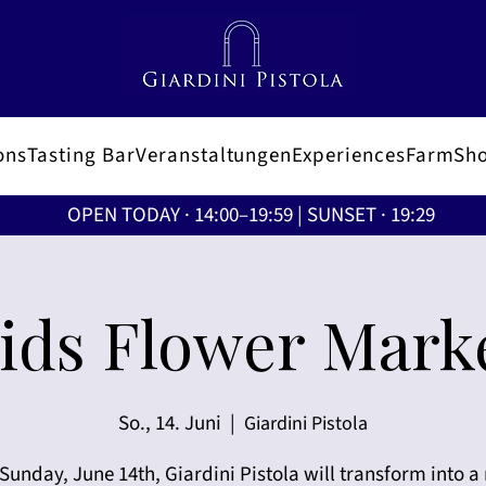
ons
Tasting Bar
Veranstaltungen
Experiences
FarmSh
OPEN TODAY · 14:00–19:59 | SUNSET · 19:29
ids Flower Mark
So., 14. Juni
  |  
Giardini Pistola
Sunday, June 14th, Giardini Pistola will transform into a 