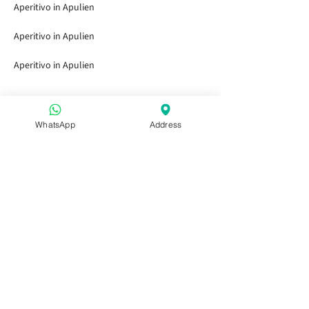
Aperitivo in Apulien
Aperitivo in Apulien
Aperitivo in Apulien
WhatsApp
Address
Schnelllinks
Startseite
Besuch der Gärten
Tasting Bar
Öffentliche Veranstaltungen
Kinder & Familie
Privatveranstaltungen
Saisonkarte
Besuchen Sie uns