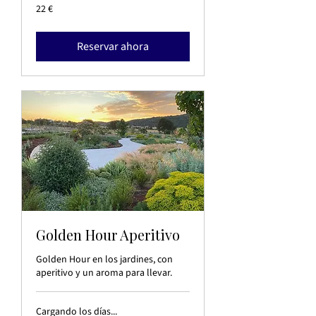
22
22 €
euros
Reservar ahora
Golden Hour Aperitivo
Golden Hour en los jardines, con
aperitivo y un aroma para llevar.
Cargando los días...