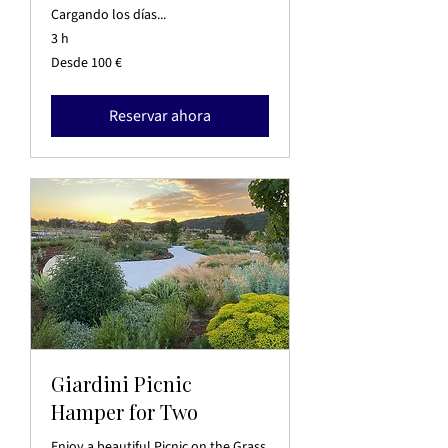
Cargando los días...
3 h
Desde
Desde 100 €
100
euros
Reservar ahora
Giardini Picnic
Hamper for Two
Enjoy a beautiful Picnic on the Grass