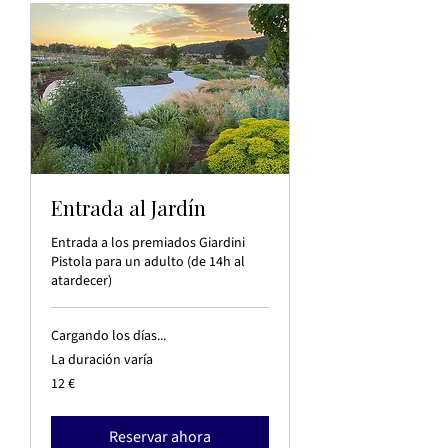
Entrada al Jardín
Entrada a los premiados Giardini
Pistola para un adulto (de 14h al
atardecer)
Cargando los días...
La duración varía
12
12 €
euros
Reservar ahora