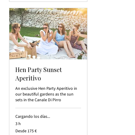
Hen Party Sunset
Aperitivo
An exclusive Hen Party Aperitivo in
our beautiful gardens as the sun
sets in the Canale Di Pirro
Cargando los días...
3 h
Desde
Desde 175 €
175