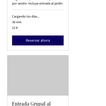
por sesión. Incluye entrada al jardín.
Cargando los días...
30 min
22
22 €
euros
Reservar ahora
Entrada Grupal al