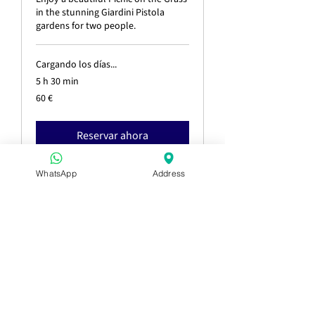
in the stunning Giardini Pistola
gardens for two people.
Cargando los días...
5 h 30 min
60
60 €
euros
Reservar ahora
WhatsApp
Address