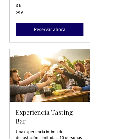
3 h
25
25 €
euros
Reservar ahora
Experiencia Tasting
Bar
Una experiencia íntima de
degustación, limitada a 10 personas