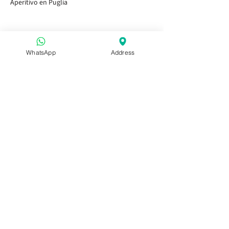
Aperitivo en Puglia
WhatsApp
Address
Accesos Rápidos
Inicio
Visitar los Jardines
Tasting Bar
Eventos Públicos
Niños y Familia
Eventos Privados
Pase de Temporada
Visítanos
Aperitivo en Puglia
Aperitivo en Puglia