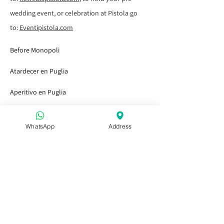
wedding event, or celebration at Pistola go
to:
Eventipistola.com
Before Monopoli
Atardecer en Puglia
Aperitivo en Puglia
Después de Capitolo
WhatsApp
Address
Antes o después de Alberobello
Aperitivo en Puglia
Aperitivo en Puglia
Aperitivo en Puglia