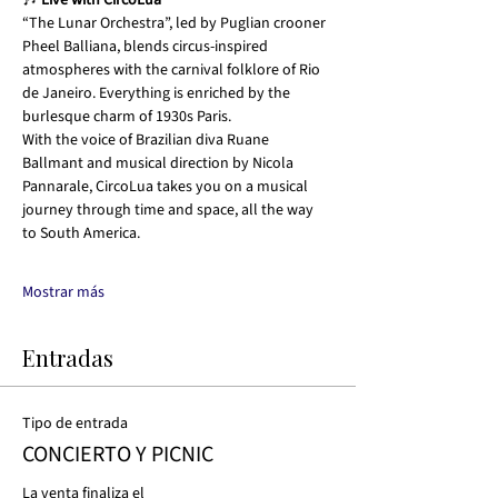
🎶 
Live with CircoLua
“The Lunar Orchestra”, led by Puglian crooner 
Pheel Balliana, blends circus-inspired 
atmospheres with the carnival folklore of Rio 
de Janeiro. Everything is enriched by the 
burlesque charm of 1930s Paris.
With the voice of Brazilian diva Ruane 
Ballmant and musical direction by Nicola 
Pannarale, CircoLua takes you on a musical 
journey through time and space, all the way 
to South America.
Mostrar más
Entradas
Tipo de entrada
CONCIERTO Y PICNIC
La venta finaliza el