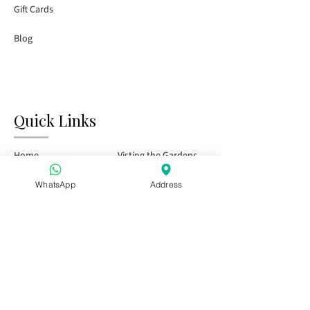
Gift Cards
Blog
Quick Links
Home
Visting the Gardens
Tasting Bar
Public Events
WhatsApp
Address
Kids & Family
Private Events
Season Pass
Visit Us
Special offer for Hen Party Groups