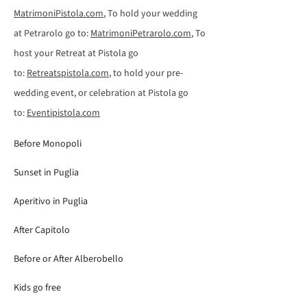
MatrimoniPistola.com
, To hold your wedding
at Petrarolo go to:
MatrimoniPetrarolo.com
, To
host your Retreat at Pistola go
to:
Retreatspistola.com
, to hold your pre-
wedding event, or celebration at Pistola go
to:
Eventipistola.com
Before Monopoli
Sunset in Puglia
Aperitivo in Puglia
After Capitolo
Before or After Alberobello
Kids go free