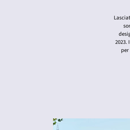
Lasciat
son
desi
2023. 
per 