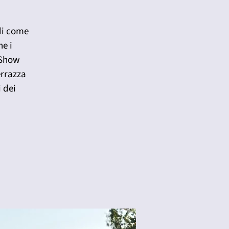
 di come
ne i
 Show
errazza
i dei