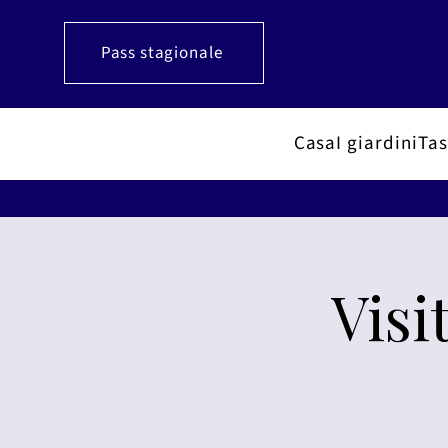
Pass stagionale
Casa
I giardini
Tas
Visi