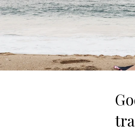
Go
tr