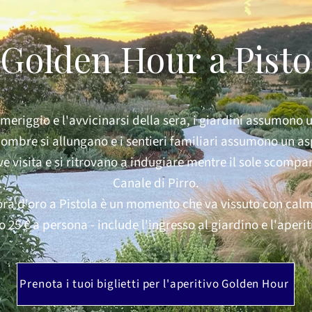
'Golden Hour a Pisto
meriggio e l'avvicinarsi della sera, i giardini assumono
e ombre si allungano e i sentieri familiari assumono un as
e visita e si ritrovano a indugiare mentre il sole scompare
Canale di Pirro.
ora d'oro a Pistola è un momento che va vissuto con cal
o 25 € a persona - include l'ingresso al giardino e l'aperit
Prenota i tuoi biglietti per l'aperitivo Golden Hour