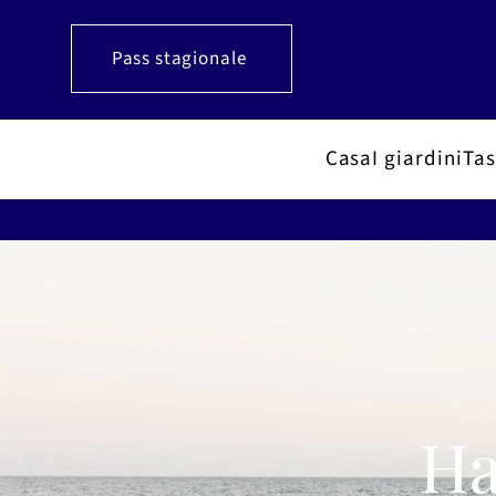
Pass stagionale
Casa
I giardini
Tas
Ha