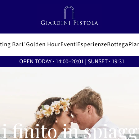
ting Bar
L'Golden Hour
Eventi
Esperienze
Bottega
Pian
OPEN TODAY · 14:00–20:01 | SUNSET · 19:31
i finito in spiagg