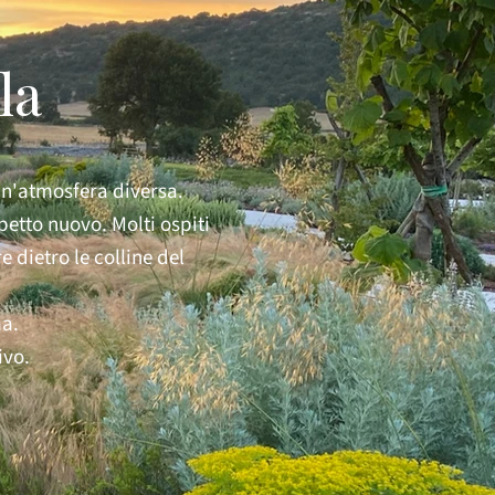
la
 un'atmosfera diversa.
petto nuovo. Molti ospiti
 dietro le colline del
ma.
ivo.