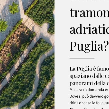
tramont
adriati
Puglia?
La Puglia è famo
spaziano dalle co
panorami della
Ma la vera domanda è:
Dove si può davvero god
drink e senza la folla, s