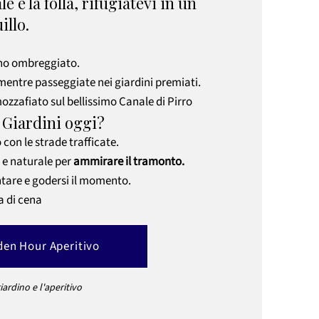
ale e la folla, rifugiatevi in un
illo.
ino ombreggiato.
mentre passeggiate nei giardini premiati.
zafiato sul bellissimo Canale di Pirro
i Giardini oggi?
con le strade trafficate.
 e
naturale
per
ammirare il tramonto.
ntare e godersi il momento.
a di cena
lden Hour Aperitivo
iardino e l'aperitivo