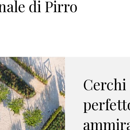
ale di Pirro
Cerchi 
perfett
ammira