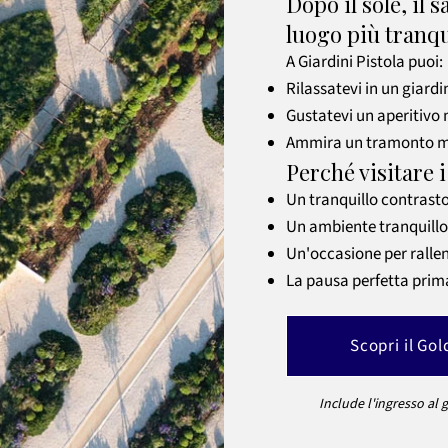
Dopo il sole, il s
luogo più tranqu
A Giardini Pistola puoi:
Rilassatevi in un giard
Gustatevi un aperitivo 
Ammira un tramonto moz
Perché visitare 
Un tranquillo contrasto 
Un ambiente tranquillo
Un'occasione per ralle
La pausa perfetta prim
Scopri il Go
Include l'ingresso al g