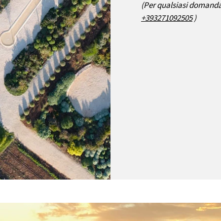
(Per qualsiasi domanda
+393271092505
)