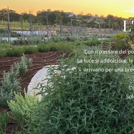
L
Con il passare del po
La luce si addolcisce, l
arrivano per una brev
L'
Sol