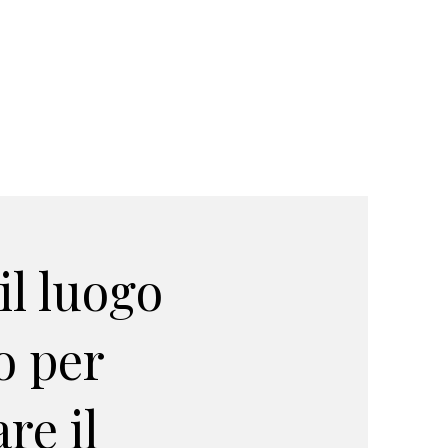
il luogo
o per
re il