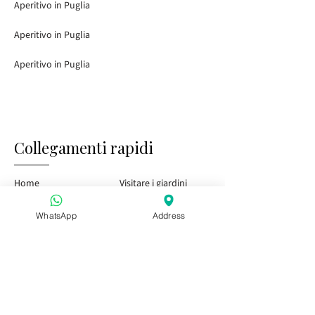
Aperitivo in Puglia
Aperitivo in Puglia
Aperitivo in Puglia
Collegamenti rapidi
Home
Visitare i giardini
Tasting Bar
Eventi pubblici
WhatsApp
Address
Bambini e famiglia
Eventi privati
Pass stagionale
Venite a trovarci