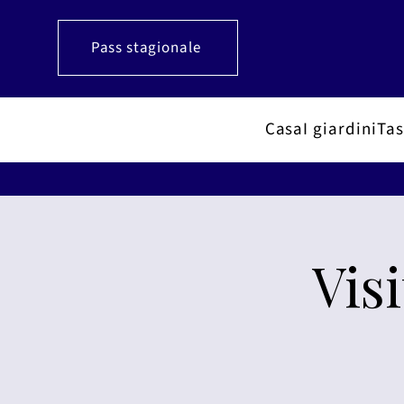
Pass stagionale
Casa
I giardini
Tas
Vis