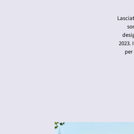
Lasciat
son
desi
2023. 
per 