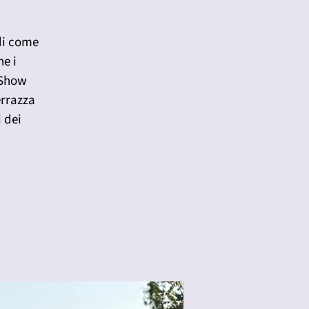
 di come
ne i
 Show
errazza
i dei