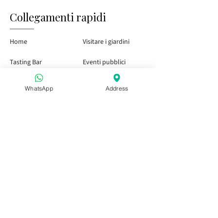
Collegamenti rapidi
Home
Visitare i giardini
Tasting Bar
Eventi pubblici
Bambini e famiglia
Eventi privati
WhatsApp
Address
Pass stagionale
Venite a trovarci
Aperitivo in Puglia
Aperitivo in Puglia
Aperitivo in Puglia
Prenotazioni di gruppo