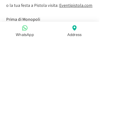
o la tua festa a Pistola visita:
Eventipistola.com
Prima di Monopoli
Tramonto in Puglia
WhatsApp
Address
Aperitivo in Puglia
Dopo Capitolo
Prima o dopo Alberobello
Aperitivo in Puglia
Aperitivo in Puglia
Aperitivo in Puglia