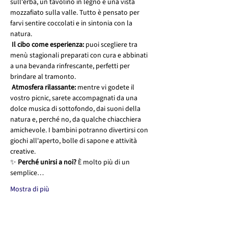
sull'erba, un tavolino in legno e una vista 
mozzafiato sulla valle. Tutto è pensato per 
farvi sentire coccolati e in sintonia con la 
natura.
Il cibo come esperienza:
 puoi scegliere tra 
menù stagionali preparati con cura e abbinati 
a una bevanda rinfrescante, perfetti per 
brindare al tramonto.
Atmosfera rilassante:
 mentre vi godete il 
vostro picnic, sarete accompagnati da una 
dolce musica di sottofondo, dai suoni della 
natura e, perché no, da qualche chiacchiera 
amichevole. I bambini potranno divertirsi con 
giochi all'aperto, bolle di sapone e attività 
creative.
✨ 
Perché unirsi a noi?
 È molto più di un 
semplice…
Mostra di più