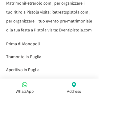
MatrimoniPetrarolo.com
, per organizzare il
tuo ritiro a Pistola visita:
Retreatspistola.com
,
per organizzare il tuo evento pre-matrimoniale
o la tua festa a Pistola visita:
Eventipistola.com
Prima di Monopoli
Tramonto in Puglia
Aperitivo in Puglia
Dopo Capitolo
WhatsApp
Address
Prima o dopo Alberobello
Aperitivo in Puglia
Aperitivo in Puglia
Aperitivo in Puglia