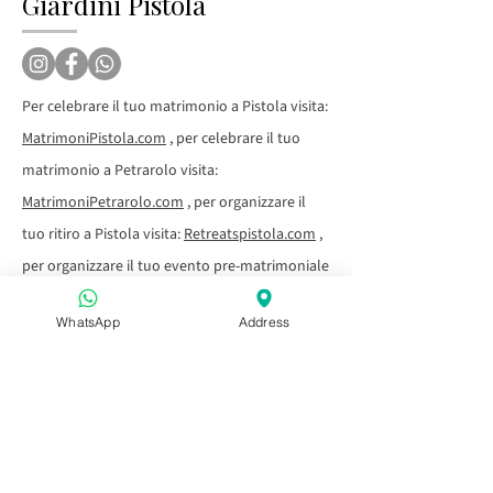
Giardini Pistola
Per celebrare il tuo matrimonio a Pistola visita:
MatrimoniPistola.com
, per celebrare il tuo
matrimonio a Petrarolo visita:
MatrimoniPetrarolo.com
, per organizzare il
tuo ritiro a Pistola visita:
Retreatspistola.com
,
per organizzare il tuo evento pre-matrimoniale
o la tua festa a Pistola visita:
Eventipistola.com
WhatsApp
Address
Prima di Monopoli
Tramonto in Puglia
Aperitivo in Puglia
Dopo Capitolo