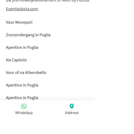
uw pre-huwelijksevenement of feest bij Pistola:
Eventipistola.com
Voor Monopoli
Zonsondergang in Puglia
Aperitivo in Puglia
Na Capitolo
Voor of na Alberobello
Aperitivo in Puglia
Aperitivo in Puglia
Aperitivo in Puglia
WhatsApp
Address