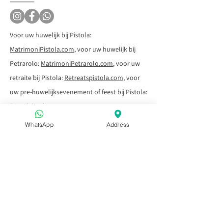
Voor uw huwelijk bij Pistola:
MatrimoniPistola.com
, voor uw huwelijk bij
Petrarolo:
MatrimoniPetrarolo.com
, voor uw
retraite bij Pistola:
Retreatspistola.com
, voor
uw pre-huwelijksevenement of feest bij Pistola:
Eventipistola.com
WhatsApp
Address
Voor Monopoli
Zonsondergang in Puglia
Aperitivo in Puglia
Na Capitolo
Voor of na Alberobello