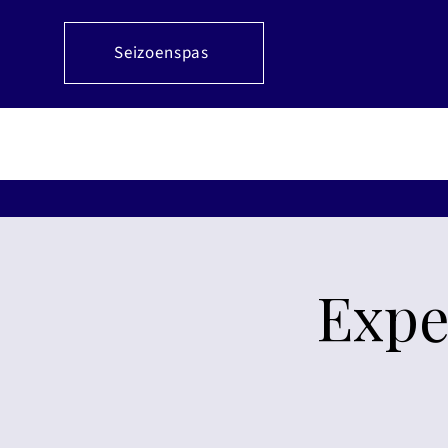
Seizoenspas
Expe