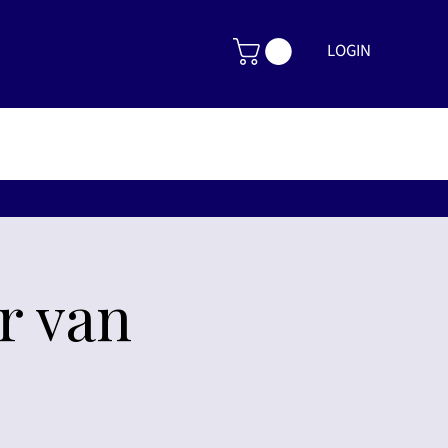
LOGIN
r van