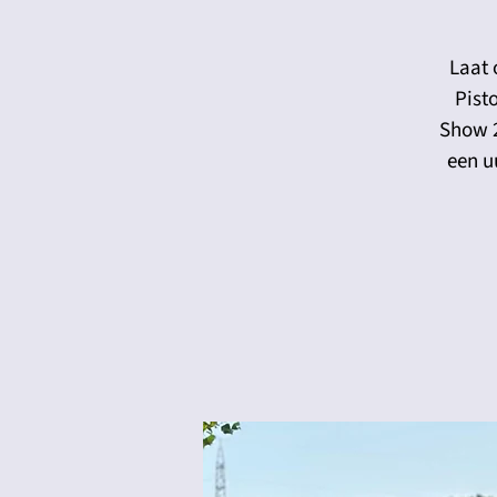
Laat 
Pist
Show 2
een u