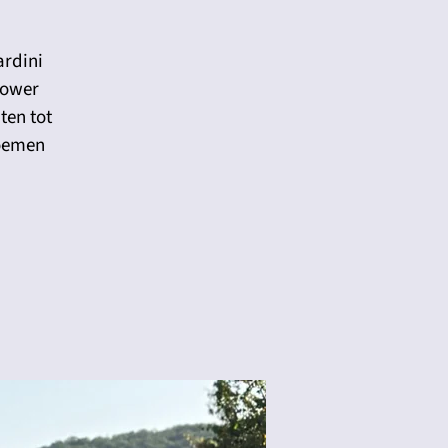
ardini
lower
ten tot
loemen