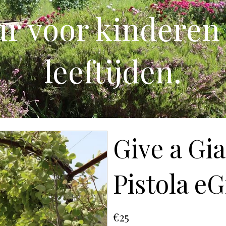
r voor kinderen 
leeftijden.
Give a Gia
Pistola eG
€25