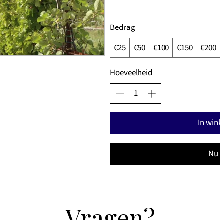
Bedrag
€25
€50
€100
€150
€200
Hoeveelheid
In wi
Nu
​​Vragen?