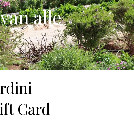
van alle
rdini
ift Card