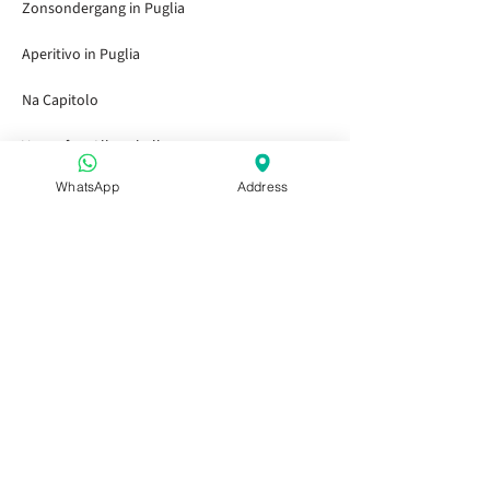
Zonsondergang in Puglia
Aperitivo in Puglia
Na Capitolo
Voor of na Alberobello
WhatsApp
Address
Aperitivo in Puglia
Aperitivo in Puglia
Aperitivo in Puglia
Snelle Links
Home
De tuinen bezoeken