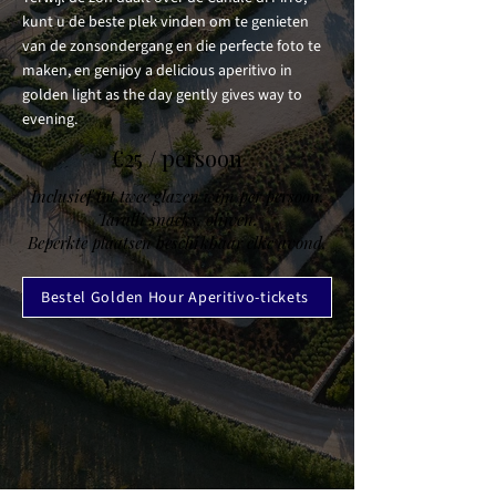
kunt u de beste plek vinden om te genieten
van de zonsondergang en die perfecte foto te
maken, en genijoy a delicious aperitivo in
golden light as the day gently gives way to
evening.
€25 / persoon
Inclusief tot twee glazen wijn per persoon.
Taralli snacks, olijven.
Beperkte plaatsen beschikbaar elke avond.
Bestel Golden Hour Aperitivo-tickets