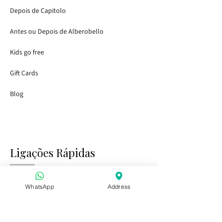
Depois de Capitolo
Antes ou Depois de Alberobello
Kids go free
Gift Cards
Blog
Ligações Rápidas
Início
Visitando os Jardins
WhatsApp
Address
Tasting Bar
Eventos Públicos
Crianças e Família
Eventos Privados