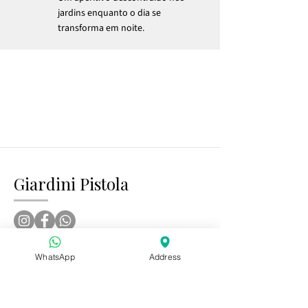
jardins enquanto o dia se
transforma em noite.
Giardini Pistola
Para realizar o seu casamento em Pistola
WhatsApp
Address
consulte:
MatrimoniPistola.com
, Para realizar o
seu casamento em Petrarolo
consulte:
MatrimoniPetrarolo.com
, Para alojar