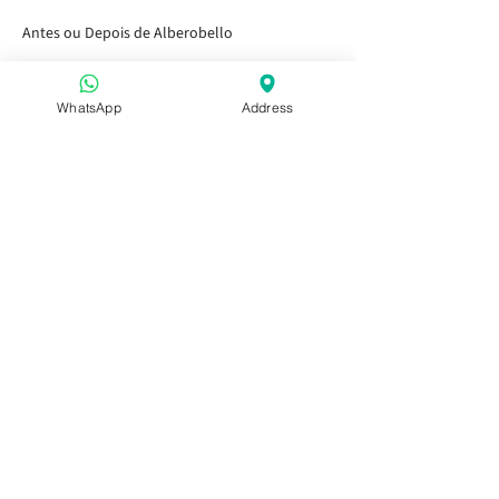
Antes ou Depois de Alberobello
Kids go free
WhatsApp
Address
Gift Cards
Blog
Ligações Rápidas
Início
Visitando os Jardins
Tasting Bar
Eventos Públicos
Crianças e Família
Eventos Privados