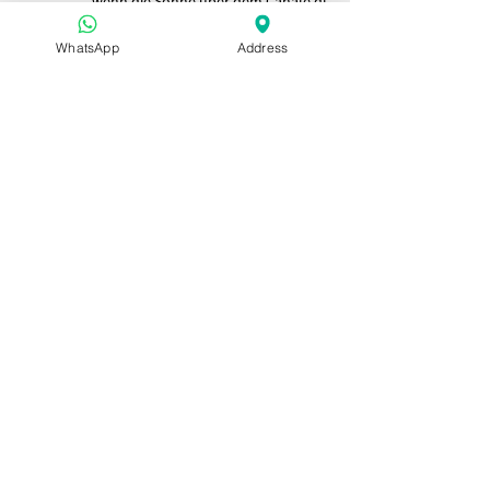
wenn die Sonne über dem Canale di
Pirro untergeht.
WhatsApp
Address
Begrenzte Plätze jeden Abend
Eine kleine Versammlung von
Gästen, die die Gärten zusammen
genießen.
Ein kuratiertes Abenderlebnis
Ein entspanntes Aperitivo in den
Gärten, während der Tag in die
Nacht übergeht.
$16 / Person