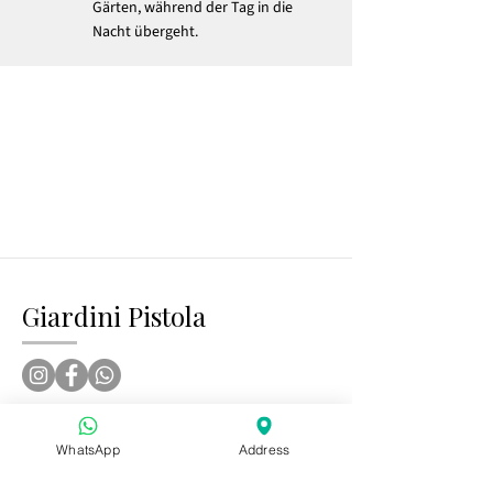
Gärten, während der Tag in die
Nacht übergeht.
Giardini Pistola
Um Ihre Hochzeit bei Pistola zu feiern, gehen
Sie zu:
MatrimoniPistola.com
, um Ihre Hochzeit
WhatsApp
Address
bei Petrarolo zu feiern, gehen Sie