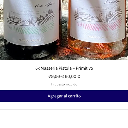
Vista rápida
6x Masseria Pistola – Primitivo
Precio
Precio de oferta
72,00 €
60,00 €
Impuesto incluido
Agregar al carrito