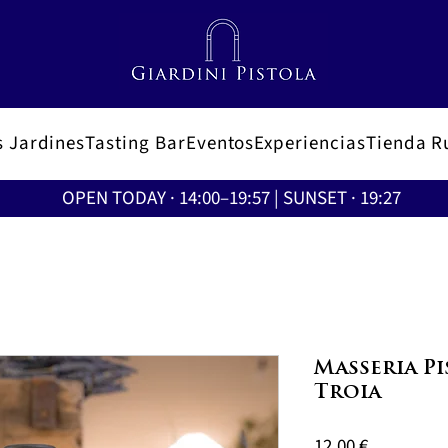
s Jardines
Tasting Bar
Eventos
Experiencias
Tienda R
OPEN TODAY · 14:00–19:57 | SUNSET · 19:27
Masseria Pi
Troia
Precio
12,00 €