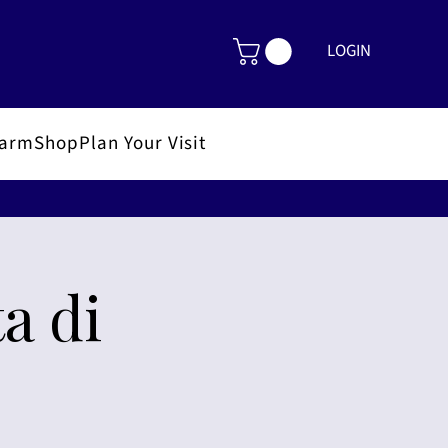
LOGIN
FarmShop
Plan Your Visit
a di