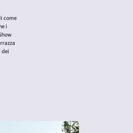
 di come
ne i
 Show
errazza
i dei