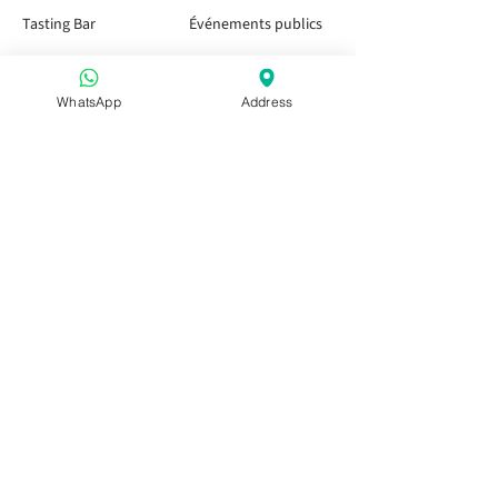
Tasting Bar
Événements publics
Enfants et Famille
Événements privés
WhatsApp
Address
Pass Saison
Visitez-nous
Apéritivo dans les Pouilles
Apéritivo dans les Pouilles
Apéritivo dans les Pouilles
Réservations de groupe
Collaborations et partenariats
Contactez-nous