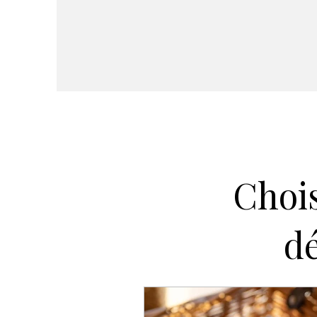
Chois
dé