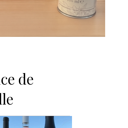
nce de
le