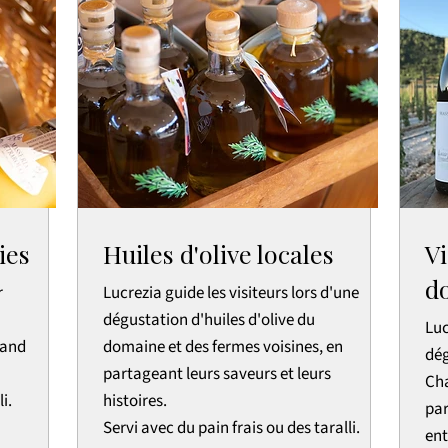
ies
Huiles d'olive locales
Vi
d
r
Lucrezia guide les visiteurs lors d'une
dégustation d'huiles d'olive du
Luc
 and
domaine et des fermes voisines, en
dég
partageant leurs saveurs et leurs
Cha
i.
histoires.
par
Servi avec du pain frais ou des taralli.
ent