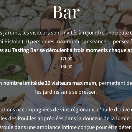
Bar
s jardins, les visiteurs sont invités à rejoindre une petite
ni Pistola (10 personnes maximum par séance — pensez à
es au Tasting Bar se déroulent à trois moments chaque ap
17h00
18h00
un
nombre limité de 10 visiteurs maximum
, permettant de
les jardins sans se presser.
tions accompagnées de vins régionaux, d'huile d'olive 
les des Pouilles appréciées dans la douceur de la lumière
roule dans une ambiance intime conçue pour être détend