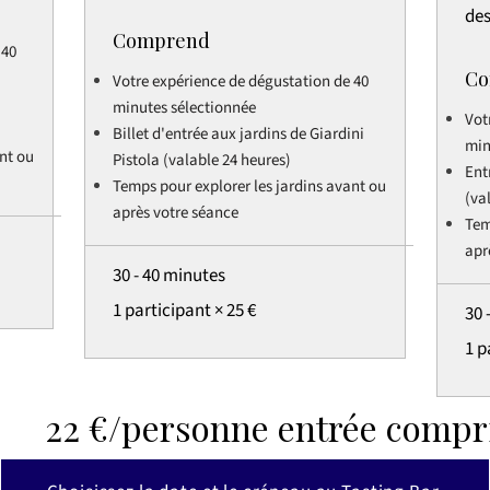
des
Comprend
 40
Co
Votre expérience de dégustation de 40
minutes sélectionnée
Vot
Billet d'entrée aux jardins de Giardini
min
nt ou
Pistola (valable 24 heures)
Ent
Temps pour explorer les jardins avant ou
(va
après votre séance
Tem
apr
30 - 40 minutes
1 participant × 25 €
30 
1 p
22 €/personne entrée compr