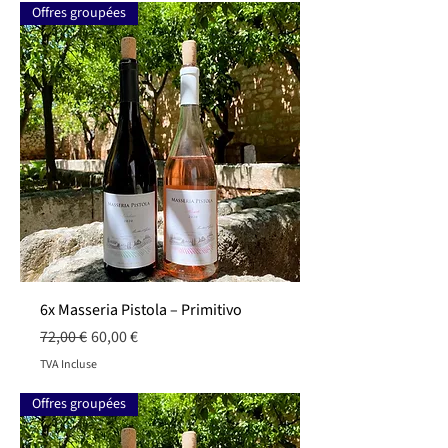
Offres groupées
6x Masseria Pistola – Primitivo
Prix original
Prix promotionnel
72,00 €
60,00 €
TVA Incluse
Offres groupées