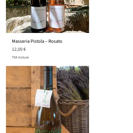
Masseria Pistola – Rosato
Prix
12,00 €
TVA Incluse