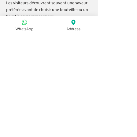
Les visiteurs découvrent souvent une saveur
préférée avant de choisir une bouteille ou un
bocal à emporter chez eux.
Explorer les dégustations
WhatsApp
Address
Coffrets cadeaux (votre
levier à partir de 12 €)
Golden Hour Gift Bag
Honey & Tea Set