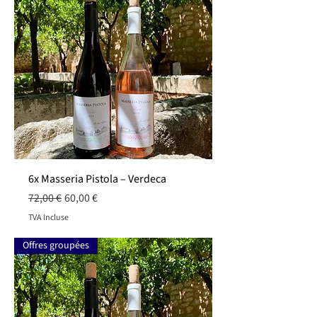
6x Masseria Pistola – Verdeca
Prix original
Prix promotionnel
72,00 €
60,00 €
TVA Incluse
Offres groupées