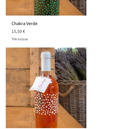
Chakra Verde
Prix
15,50 €
TVA Incluse