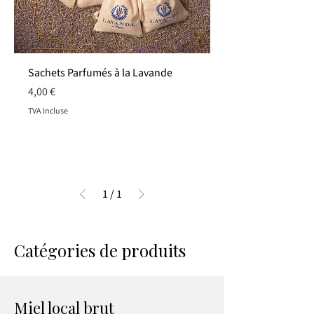
Sachets Parfumés à la Lavande
Prix
4,00 €
TVA Incluse
1
/
1
Catégories de produits
Miel local brut