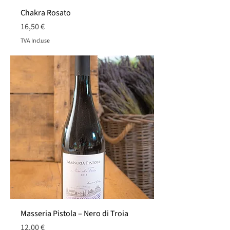
Chakra Rosato
Prix
16,50 €
TVA Incluse
Masseria Pistola – Nero di Troia
Prix
12,00 €