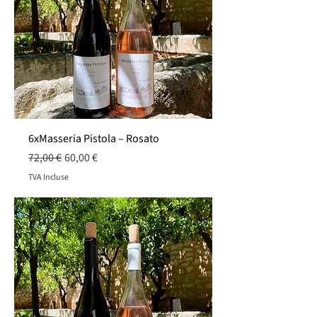
6xMasseria Pistola – Rosato
Prix original
Prix promotionnel
72,00 €
60,00 €
TVA Incluse