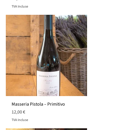
TVA Incluse
Masseria Pistola – Primitivo
Prix
12,00 €
TVA Incluse