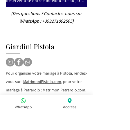
Réserver une entrée individuelle au jardin
(Des questions ? Contactez-nous sur
WhatsApp :
+393271092505
)
Giardini Pistola
Pour organiser votre mariage à Pistola, rendez-
vous sur :
MatrimoniPistola.com
, pour votre
mariage à Petrarolo :
MatrimoniPetrarolo.com
,
pour un retraite à Pistola
:
Retreatspistola.com
, pour votre pré-mariage
WhatsApp
Address
ou célébration à Pistola :
Eventipistola.com
Avant Monopoli