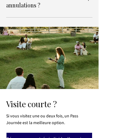
limitée, il pourra vous être demandé de
annulations ?
réserver un créneau.
Les pass saison ne sont pas
remboursables une fois utilisés.
Visite courte ?
Si vous visitez une ou deux fois, un Pass
Journée est la meilleure option.