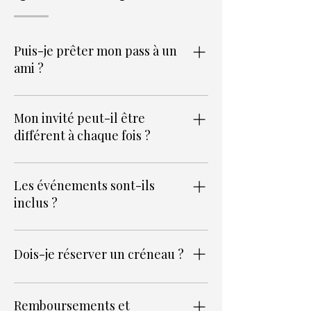
Puis-je prêter mon pass à un
ami ?
Non. Le pass est réservé au titulaire
désigné uniquement.
Mon invité peut-il être
différent à chaque fois ?
Oui. Un seul invité par visite, quelle que
soit la personne, à condition d'entrer
Les événements sont-ils
ensemble.
inclus ?
Les événements avec billets ne sont pas
inclus.
Dois-je réserver un créneau ?
En règle générale, non. Si nous
introduisons un jour des dates à capacité
Remboursements et