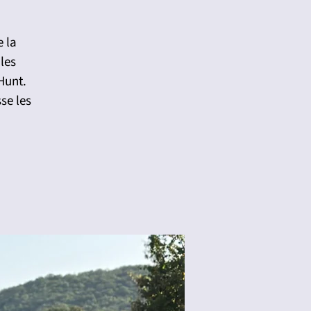
e la
 les
Hunt.
se les