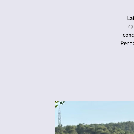
Lai
nai
conc
Penda