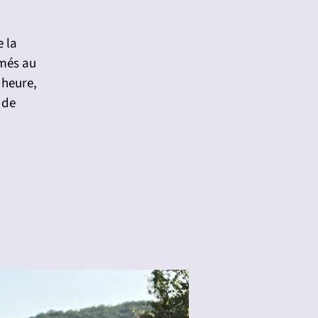
e la
imés au
 heure,
 de