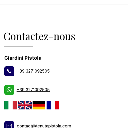
Contactez-nous
Giardini Pistola
+39 3271092505
+39 3271092505
contact@tenutapistola.com