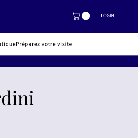
LOGIN
utique
Préparez votre visite
rdini