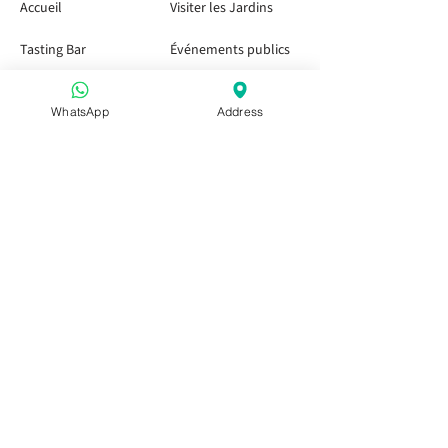
Accueil
Visiter les Jardins
Tasting Bar
Événements publics
Enfants et Famille
Événements privés
WhatsApp
Address
Pass Saison
Visitez-nous
Apéritivo dans les Pouilles
Apéritivo dans les Pouilles
Apéritivo dans les Pouilles
Réservations de groupe
Collaborations et partenariats