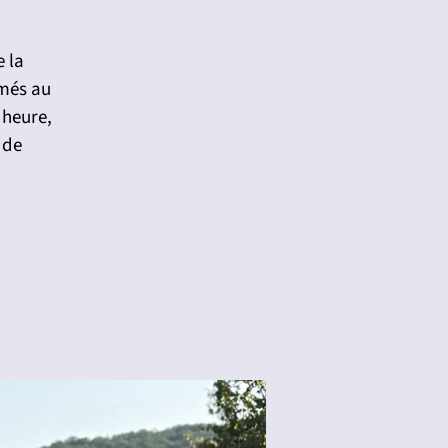
e la
imés au
 heure,
 de